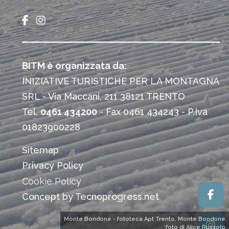
BITM è organizzata da:
INIZIATIVE TURISTICHE PER LA MONTAGNA
SRL - Via Maccani, 211 38121 TRENTO
Tel.
0461 434200
- Fax 0461 434243 - P.Iva
01823900228
Sitemap
Privacy Policy
Cookie Policy
Concept by Tecnoprogress.net
Monte Bondone - fototeca Apt Trento, Monte Bondone
foto di Alice Russolo