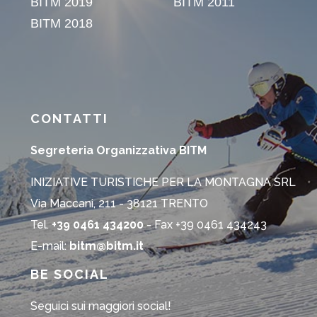
CONTATTI
Segreteria Organizzativa BITM
INIZIATIVE TURISTICHE PER LA MONTAGNA SRL
Via Maccani, 211 - 38121 TRENTO
Tel.
+39 0461 434200
- Fax +39 0461 434243
E-mail:
bitm@bitm.it
BE SOCIAL
Seguici sui maggiori social!