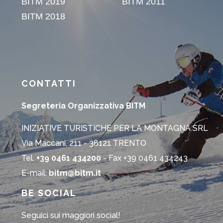
CONTATTI
Segreteria Organizzativa BITM
INIZIATIVE TURISTICHE PER LA MONTAGNA SRL
Via Maccani, 211 - 38121 TRENTO
Tel.
+39 0461 434200
- Fax +39 0461 434243
E-mail:
bitm@bitm.it
BE SOCIAL
Seguici sui maggiori social!