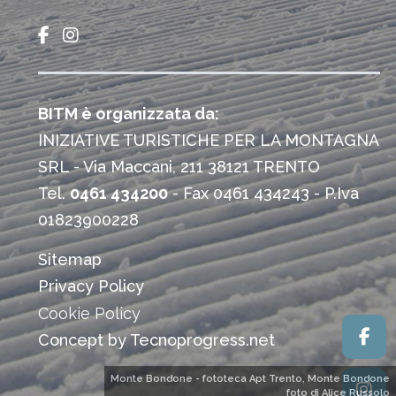
BITM è organizzata da:
INIZIATIVE TURISTICHE PER LA MONTAGNA
SRL - Via Maccani, 211 38121 TRENTO
Tel.
0461 434200
- Fax 0461 434243 - P.Iva
01823900228
Sitemap
Privacy Policy
Cookie Policy
Concept by Tecnoprogress.net
Monte Bondone - fototeca Apt Trento, Monte Bondone
foto di Alice Russolo